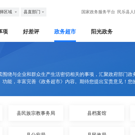
择区域
县直部门
国家政务服务平台
民乐县人
事项
好差评
政务超市
阳光政务
紧围绕与企业和群众生产生活密切相关的事项，汇聚政府部门政
》功能，丰富完善《政务超市》内容。期待您提出宝贵意见！您
县民族宗教事务局
县档案馆
县公安局
县民政局