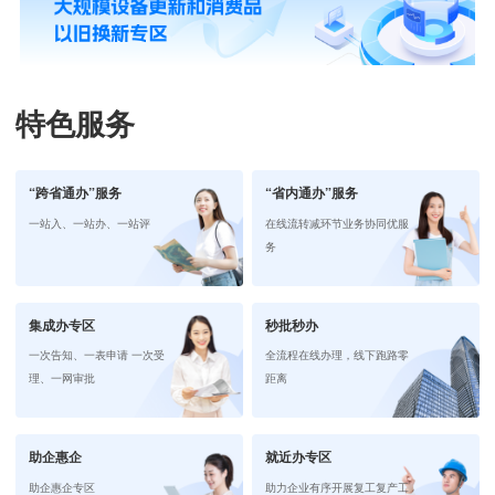
特色服务
“跨省通办”服务
“省内通办”服务
一站入、一站办、一站评
在线流转减环节业务协同优服
务
集成办专区
秒批秒办
一次告知、一表申请 一次受
全流程在线办理，线下跑路零
理、一网审批
距离
助企惠企
就近办专区
助企惠企专区
助力企业有序开展复工复产工