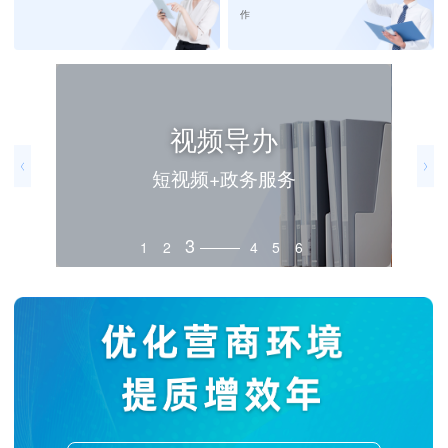
作
视频导办
短视频+政务服务
3
1
2
4
5
6